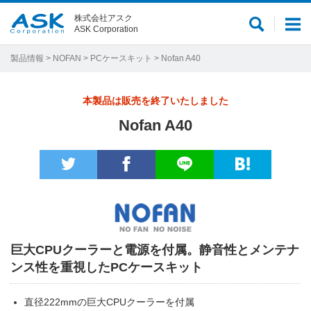
株式会社アスク
サ
メ
ASK Corporation
イ
ニ
ト
ュ
製品情報
>
NOFAN
>
PCケースキット
> Nofan A40
内
ー
検
本製品は販売を終了いたしました
索
Nofan A40
巨大CPUクーラーと電源を付属。静音性とメンテナ
ンス性を重視したPCケースキット
直径222mmの巨大CPUクーラーを付属