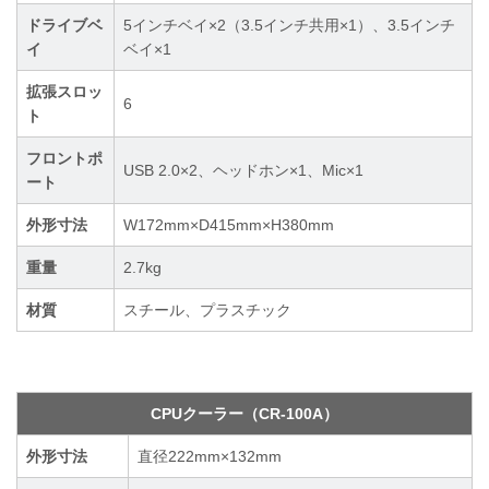
ドライブベ
5インチベイ×2（3.5インチ共用×1）、3.5インチ
イ
ベイ×1
拡張スロッ
6
ト
フロントポ
USB 2.0×2、ヘッドホン×1、Mic×1
ート
外形寸法
W172mm×D415mm×H380mm
重量
2.7kg
材質
スチール、プラスチック
CPUクーラー（CR-100A）
外形寸法
直径222mm×132mm