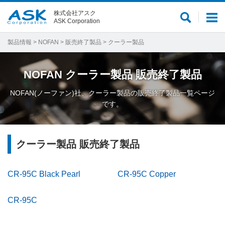
株式会社アスク
サ
メ
ASK Corporation
イ
ニ
ト
ュ
製品情報
>
NOFAN
>
販売終了製品
> クーラー製品
内
ー
検
NOFAN
クーラー製品
販売終了製品
索
NOFAN(ノーファン)社、クーラー製品の販売終了製品一覧ページ
です。
クーラー製品 販売終了製品
CR-95C Black Pearl
CR-95C Copper
CR-95C