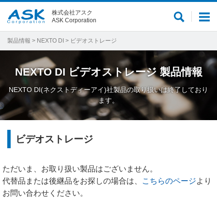
株式会社アスク
サ
メ
ASK Corporation
イ
ニ
ト
ュ
製品情報
>
NEXTO DI
> ビデオストレージ
内
ー
検
NEXTO DI
ビデオストレージ
製品情報
索
NEXTO DI(ネクストディーアイ)社製品の取り扱いは終了しており
ます。
ビデオストレージ
ただいま、お取り扱い製品はございません。
代替品または後継品をお探しの場合は、
こちらのページ
より
お問い合わせください。