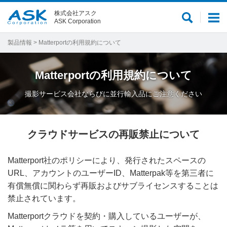
株式会社アスク
サ
メ
ASK Corporation
イ
ニ
ト
ュ
製品情報
> Matterportの利用規約について
内
ー
検
Matterportの利用規約について
索
撮影サービス会社ならびに並行輸入品にご注意ください
クラウドサービスの再販禁止について
Matterport社のポリシーにより、発行されたスペースの
URL、アカウントのユーザーID、Matterpak等を第三者に
有償無償に関わらず再販およびサブライセンスすることは
禁止されています。
Matterportクラウドを契約・購入しているユーザーが、