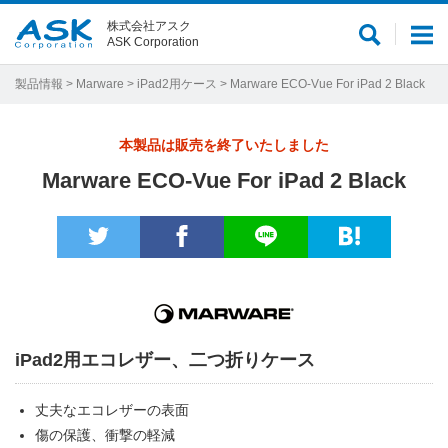
株式会社アスク
サ
メ
ASK Corporation
イ
ニ
ト
ュ
製品情報
>
Marware
>
iPad2用ケース
> Marware ECO-Vue For iPad 2 Black
内
ー
検
本製品は販売を終了いたしました
索
Marware ECO-Vue For iPad 2 Black
iPad2用エコレザー、二つ折りケース
丈夫なエコレザーの表面
傷の保護、衝撃の軽減