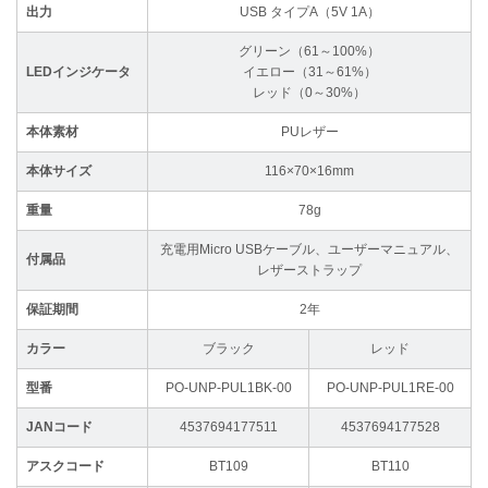
出力
USB タイプA（5V 1A）
グリーン（61～100%）
LEDインジケータ
イエロー（31～61%）
レッド（0～30%）
本体素材
PUレザー
本体サイズ
116×70×16mm
重量
78g
充電用Micro USBケーブル、ユーザーマニュアル、
付属品
レザーストラップ
保証期間
2年
カラー
ブラック
レッド
型番
PO-UNP-PUL1BK-00
PO-UNP-PUL1RE-00
JANコード
4537694177511
4537694177528
アスクコード
BT109
BT110