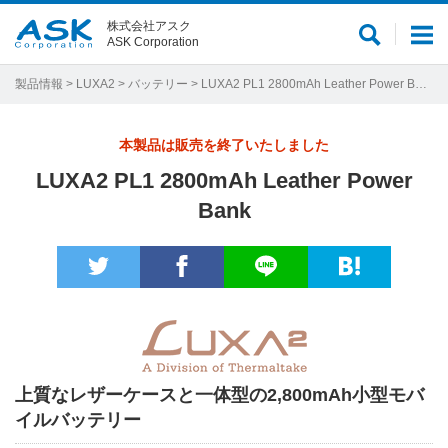
株式会社アスク
サ
メ
ASK Corporation
イ
ニ
ト
ュ
製品情報
>
LUXA2
>
バッテリー
> LUXA2 PL1 2800mAh Leather Power Bank
内
ー
検
本製品は販売を終了いたしました
索
LUXA2 PL1 2800mAh Leather Power
Bank
上質なレザーケースと一体型の2,800mAh小型モバ
イルバッテリー