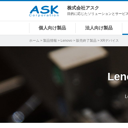
株式会社アスク
目的に応じたソリューションとサービ
個人向け製品
法人向け製品
ホーム
>
製品情報
>
Lenovo
>
販売終了製品
> XRデバイス
Len