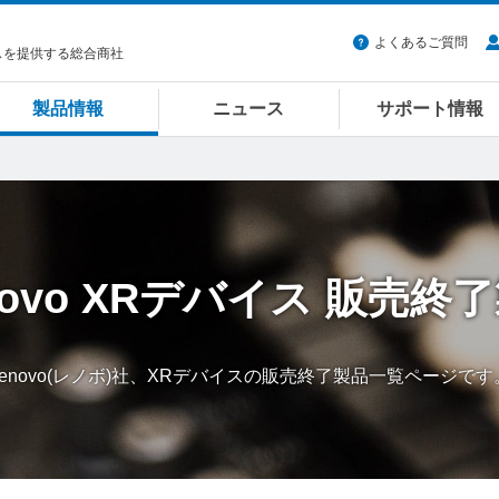
よくあるご質問
スを提供する総合商社
製品情報
ニュース
サポート情報
ovo
XRデバイス
販売終了
Lenovo(レノボ)社、XRデバイスの販売終了製品一覧ページです