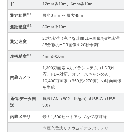
ド
12mm@10m、6mm@10m
※1
測定範囲
最小0.5m ～ 最大45m
※1
測距精度
50mm＠10m
20秒未満（完全な球面LDR画像を8秒未満
測定速度
/ 5分割のHDR画像を20秒未満）
※1
座標精度
4mm@10m
1,300万画素 4カメラシステム（LDR対
応、HDR対応、オフ - スキャンのみ）
内蔵カメラ
10,400万画素（360度×270度）の球面画像
を生成
通信/データ転
無線LAN（802.11b/g/n）/USB-C（USB
送
3.0）
内蔵メモリ
最大1,500セットアップを保存可能
内蔵充電式リチウムイオンバッテリー