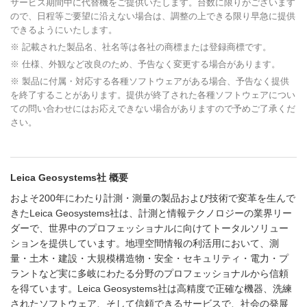
サービス期間中に代替機をご提供いたします。台数に限りがございます
ので、⽇程等ご要望に沿えない場合は、調整の上できる限り早急に提供
できるようにいたします。
※ 記載された製品名、社名等は各社の商標または登録商標です。
※ 仕様、外観など改良のため、予告なく変更する場合があります。
※ 製品に付属・対応する各種ソフトウェアがある場合、予告なく提供
を終了することがあります。提供が終了された各種ソフトウェアについ
ての問い合わせにはお応えできない場合がありますので予めご了承くだ
さい。
Leica Geosystems社 概要
およそ200年にわたり計測・測量の製品および技術で変革を生んで
きたLeica Geosystems社は、計測と情報テクノロジーの業界リー
ダーで、世界中のプロフェッショナルに向けてトータルソリュー
ションを提供しています。地理空間情報の利活用において、測
量・土木・建設・大規模構造物・安全・セキュリティ・電力・プ
ラントなど実に多岐にわたる分野のプロフェッショナルから信頼
を得ています。Leica Geosystems社は高精度で正確な機器、洗練
されたソフトウェア、そして信頼できるサービスで、社会の発展