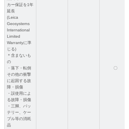
カー保証を1年
延長
(Leica
Geosystems
International
Limited
Warrantyに準
じる)
＊含まないも
の
・落下・転倒
〇
その他の衝撃
に起因する故
障・損傷
・誤使用によ
る故障・損傷
・三脚、バッ
テリー、ケー
ブル等の消耗
品