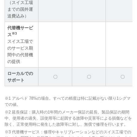
（スイス工場
までの国外運
送費込み）
代替機サービ
※3
ス
スイス工場で
のサービス期
間中の代替機
の提供
ローカルでの
〇
〇
〇
サポート
※1 アルベド 78%の場合。すべての精度は特に記載がない限り1シグマ
での値。
※2 延⻑保証：購⼊時の1年間のメーカー保証の延⻑。製品保証の期間
中、使⽤者の過失、誤使⽤等に起因する故障や災害等による損傷などを
除く、正常使⽤時に発⽣した故障等に対し、無償で修理を⾏います。
※3 代替機サービス：修理やキャリブレーションなどのスイス⼯場での