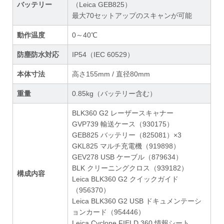
バッテリー
（Leica GEB825）
最大70セットアップのスキャンが可能
動作温度
0～40℃
防塵防水対応
IP54（IEC 60529）
本体寸法
高さ155mm / 直径80mm
重量
0.85kg（バッテリー含む）
BLK360 G2 レーザースキャナー
GVP739 輸送ケース（930175）
GEB825 バッテリー（825081）×3
GKL825 マルチ充電機（919898）
GEV278 USB ケーブル（879634）
BLK クリーニングクロス（939182）
構成内容
Leica BLK360 G2 クイックガイド
（956370）
Leica BLK360 G2 USB ドキュメンテーシ
ョンカード（954446）
Leica Cyclone FIELD 360 情報シート