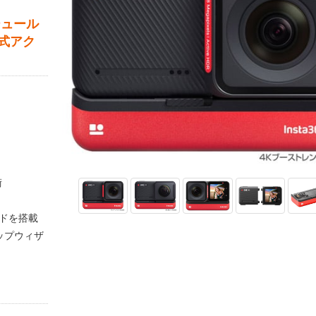
ジュール
式アク
術
ドを搭載
ップウィザ