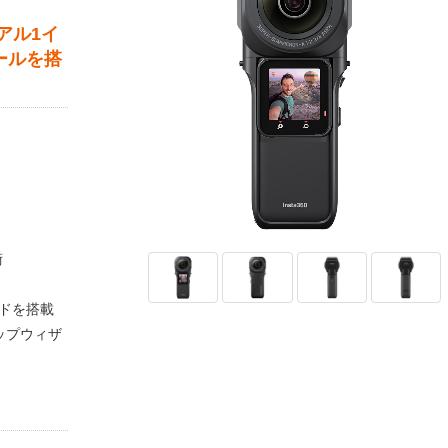
アル1イ
ールを搭
術
ドを搭載
ップウィザ