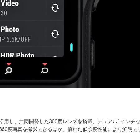
を活用し、共同開発した360度レンズを搭載。デュアル1インチ
素の360度写真を撮影できるほか、優れた低照度性能により鮮明で