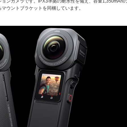
ンカメラです。IPX3準拠の耐水性を備え、容量1,350mAh
るマウントブラケットを同梱しています。