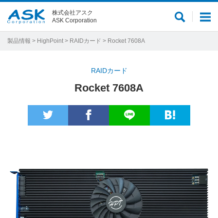
株式会社アスク
サ
メ
ASK Corporation
イ
ニ
ト
ュ
製品情報
>
HighPoint
>
RAIDカード
> Rocket 7608A
内
ー
検
RAIDカード
索
Rocket 7608A