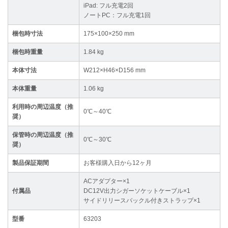
iPad: フル充電2回
ノートPC：フル充電1回
梱包時寸法
175×100×250 mm
梱包時重量
1.84 kg
本体寸法
W212×H46×D156 mm
本体重量
1.06 kg
利用時の周辺温度（推
0℃～40℃
奨）
保管時の周辺温度（推
0℃～30℃
奨）
製品保証期間
お客様購入日から12ヶ月
ACアダプター×1
付属品
DC12V出力シガーソケットケーブル×1
サイドリリースバックル付きストラップ×1
型番
63203