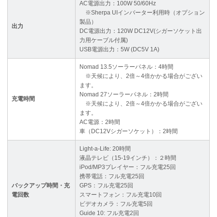
AC電源出力：100W 50/60Hz
※Sherpa UIインバーター利用時（オプション
製品）
出力
DC電源出力：120W DC12V(シガーソケット出
力用ケーブル付属)
USB電源出力：5W (DC5V 1A)
Nomad 13.5ソーラーパネル：4時間
※天候により、2倍～4倍かかる場合がござい
ます。
Nomad 27ソーラーパネル：2時間
充電時間
※天候により、2倍～4倍かかる場合がござい
ます。
AC電源：2時間
車（DC12Vシガーソケット）：2時間
Light-a-Life: 20時間
液晶テレビ（15-19インチ）：２時間
iPod/MP3プレイヤー：フル充電25回
携帯電話：フル充電25回
バックアップ時間・充
GPS：フル充電25回
電回数
スマートフォン：フル充電10回
ビデオカメラ：フル充電5回
Guide 10: フル充電2回