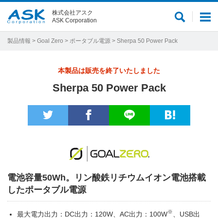
株式会社アスク
サ
メ
ASK Corporation
イ
ニ
ト
ュ
製品情報
>
Goal Zero
>
ポータブル電源
> Sherpa 50 Power Pack
内
ー
検
本製品は販売を終了いたしました
索
Sherpa 50 Power Pack
電池容量50Wh。リン酸鉄リチウムイオン電池搭載
したポータブル電源
※
最大電力出力：DC出力：120W、AC出力：100W
、USB出