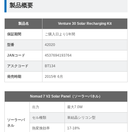
製品概要
製品名
Venture 30 Solar Recharging Kit
保証期間
ご購入日より1年間
型番
42020
JANコード
4537694193764
アスクコード
BT134
発売時期
2015年 6月
Nomad 7 V2 Solar Panel（ソーラーパネル）
出力
最大7.0W
セル種類
単結晶シリコン型
ソーラーパ
ネル
熱変換効率
17-18%