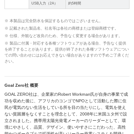
USB入力（2A）
約5時間
※ 本製品は完全防水を保証するものではございません。
※ 記載された製品名、社名等は各社の商標または登録商標です。
※ 仕様、外観など改良のため、予告なく変更する場合があります。
※ 製品に付属・対応する各種ソフトウェアがある場合、予告なく提供
を終了することがあります。提供が終了された各種ソフトウェアについ
ての問い合わせにはお応えできない場合がありますので予めご了承くだ
さい。
Goal Zero社 概要
GOAL ZERO社は、企業家のRobert Workman氏が自身の事業で成
功を収めた後に、アフリカのコンゴでNPOとして活動した際に住
民が電気のない生活をしている所を目の当たりにし、電気を使え
ない貧困層をなくすことを理念として、2008年に米国ユタ州で設
立されました。携帯用太陽光発電メーカーのリーダーとして、環
境にやさしく、品質、デザイン、使いやすさにこだわった、高性
能かつポータブルで拡張性が高いソーラー発電システムを開発し