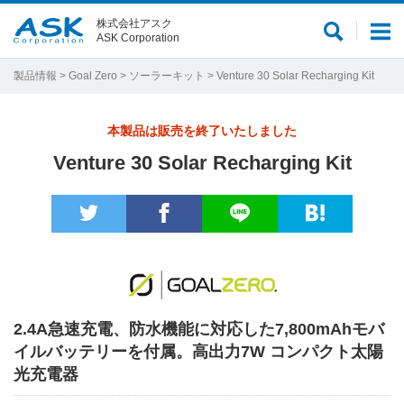
株式会社アスク
サ
メ
ASK Corporation
イ
ニ
ト
ュ
製品情報
>
Goal Zero
>
ソーラーキット
> Venture 30 Solar Recharging Kit
内
ー
検
本製品は販売を終了いたしました
索
Venture 30 Solar Recharging Kit
2.4A急速充電、防水機能に対応した7,800mAhモバ
イルバッテリーを付属。高出力7W コンパクト太陽
光充電器