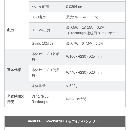
2
パネル面積
0.0394 m
USB出力
最大5W（5V、1.0A）
最大5W（13-15V、0.3A）
出力
DC12V出力
（Recharger接続用 8.0mmポート）
Guide 10出力
最大7W（6-7.5V、1.0A）
本体サイズ（収納
W160×H230×D25 mm
時）
基本仕様
本体サイズ（使用
W440×H230×D20 mm
時）
本体重量
約512g
充電時間の
Venture 30
約8～16時間
目安
Recharger
Venture 30 Recharger（モバイルバッテリー）