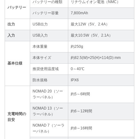
バッテリーの種類
リチウムイオン電池（NMC）
バッテリー
バッテリー容量
7,800mAh
出力
USB出力
最大12W（5V、2.4A）
入力
USB入力
最大10.5W（5V、2.1A）
本体重量
約250g
本体サイズ
約82.5(W)×25(H)×114(D) mm
基本仕様
推奨使用温度域
0～40℃
防水規格
IPX6
NOMAD 20（ソー
約5～6時間
ラーパネル）
NOMAD 13（ソー
約6～12時間
充電時間の
ラーパネル）
目安
NOMAD 7（ソーラ
約8～16時間
ーパネル）