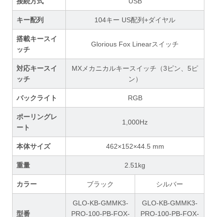
接続方式
USB
キー配列
104キー US配列+ダイヤル
搭載キースイ
Glorious Fox Linearスイッチ
ッチ
対応キースイ
MXメカニカルキースイッチ（3ピン、5ピ
ッチ
ン）
バックライト
RGB
ポーリングレ
1,000Hz
ート
本体サイズ
462×152×44.5 mm
重量
2.51kg
カラー
ブラック
シルバー
GLO-KB-GMMK3-
GLO-KB-GMMK3-
型番
PRO-100-PB-FOX-
PRO-100-PB-FOX-