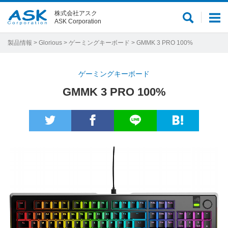
株式会社アスク
サ
メ
ASK Corporation
イ
ニ
ト
ュ
製品情報
>
Glorious
>
ゲーミングキーボード
> GMMK 3 PRO 100%
内
ー
検
ゲーミングキーボード
索
GMMK 3 PRO 100%