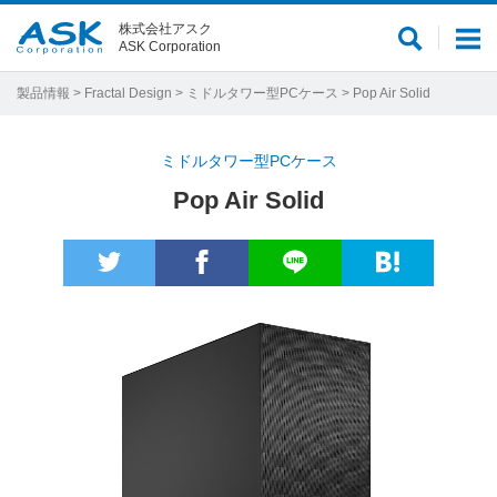
株式会社アスク
サ
メ
ASK Corporation
イ
ニ
ト
ュ
製品情報
>
Fractal Design
>
ミドルタワー型PCケース
> Pop Air Solid
内
ー
検
ミドルタワー型PCケース
索
Pop Air Solid