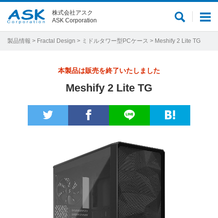
株式会社アスク
サ
メ
ASK Corporation
イ
ニ
ト
ュ
製品情報
>
Fractal Design
>
ミドルタワー型PCケース
> Meshify 2 Lite TG
内
ー
検
本製品は販売を終了いたしました
索
Meshify 2 Lite TG