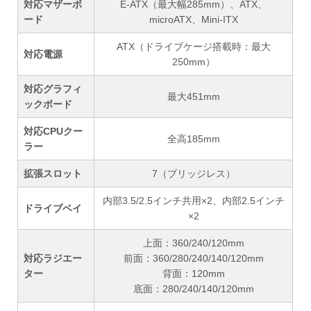
対応マザーボ
E-ATX（最大幅285mm）、ATX、
ード
microATX、Mini-ITX
ATX（ドライブケージ搭載時：最大
対応電源
250mm）
対応グラフィ
最大451mm
ックボード
対応CPUクー
全高185mm
ラー
拡張スロット
7（ブリッジレス）
内部3.5/2.5インチ共用×2、内部2.5インチ
ドライブベイ
×2
上面：360/240/120mm
対応ラジエー
前面：360/280/240/140/120mm
ター
背面：120mm
底面：280/240/140/120mm