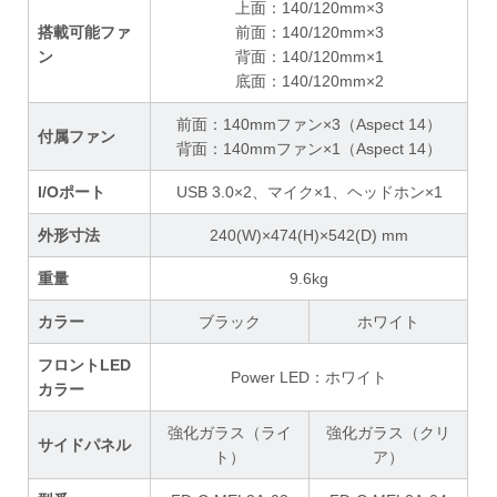
上面：140/120mm×3
搭載可能ファ
前面：140/120mm×3
ン
背面：140/120mm×1
底面：140/120mm×2
前面：140mmファン×3（Aspect 14）
付属ファン
背面：140mmファン×1（Aspect 14）
I/Oポート
USB 3.0×2、マイク×1、ヘッドホン×1
外形寸法
240(W)×474(H)×542(D) mm
重量
9.6kg
カラー
ブラック
ホワイト
フロントLED
Power LED：ホワイト
カラー
強化ガラス（ライ
強化ガラス（クリ
サイドパネル
ト）
ア）