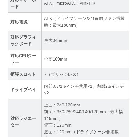
ATX、microATX、Mini-ITX
ード
ATX（ドライブケージ及び前面ファン搭載
対応電源
時：最大180mm）
対応グラフィ
最大345mm
ックボード
対応CPUクー
全高169mm
ラー
拡張スロット
7（ブリッジレス）
内部3.5/2.5インチ共用×2、内部2.5インチ
ドライブベイ
×2
上面：240/120mm
前面：360/280/240/140/120mm（最大幅
対応ラジエー
145mm）
ター
背面：120mm
底面：120mm（ドライブケージ非搭載