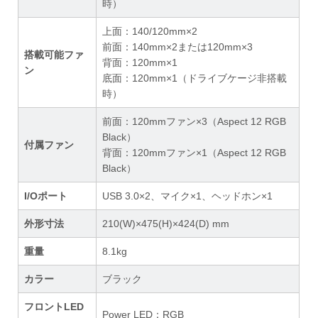
時）
上面：140/120mm×2
前面：140mm×2または120mm×3
搭載可能ファ
背面：120mm×1
ン
底面：120mm×1（ドライブケージ非搭載
時）
前面：120mmファン×3（Aspect 12 RGB
Black）
付属ファン
背面：120mmファン×1（Aspect 12 RGB
Black）
I/Oポート
USB 3.0×2、マイク×1、ヘッドホン×1
外形寸法
210(W)×475(H)×424(D) mm
重量
8.1kg
カラー
ブラック
フロントLED
Power LED：RGB