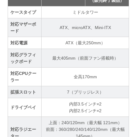
（販売終了製品）
ケースタイプ
ミドルタワー
対応マザーボ
ATX、microATX、Mini-ITX
ード
対応電源
ATX（最大250mm）
対応グラフィ
最大405mm（前面ファン搭載時）
ックボード
対応CPUクー
全高170mm
ラー
拡張スロット
7（ブリッジレス）
内部3.5インチ×2
ドライブベイ
内部2.5インチ×2
上面：240/120mm（最大幅 121mm）
対応ラジエー
前面：360/280/240/140/120mm（最大幅
ター
145mm）