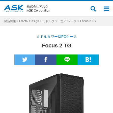
株式会社アスク
サ
メ
ASK Corporation
イ
ニ
ト
ュ
製品情報
>
Fractal Design
>
ミドルタワー型PCケース
> Focus 2 TG
内
ー
検
ミドルタワー型PCケース
索
Focus 2 TG