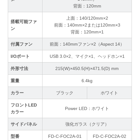
背面：120mm
上面：140/120mm×2
搭載可能ファ
前面：140mm×2または120mm×3
ン
背面：120mm×1
付属ファン
前面：140mmファン×2（Aspect 14）
I/Oポート
USB 3.0×2、マイク×1、ヘッドホン×1
外形寸法
215(W)×450.5(H)×471.5(D) mm
重量
6.4kg
カラー
ブラック
ホワイト
フロントLED
Power LED：ホワイト
カラー
サイドパネル
強化ガラス（クリア）
型番
FD-C-FOC2A-01
FD-C-FOC2A-02