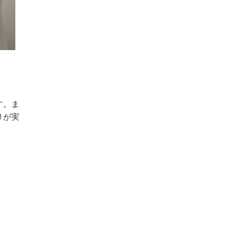
す。ま
りが実