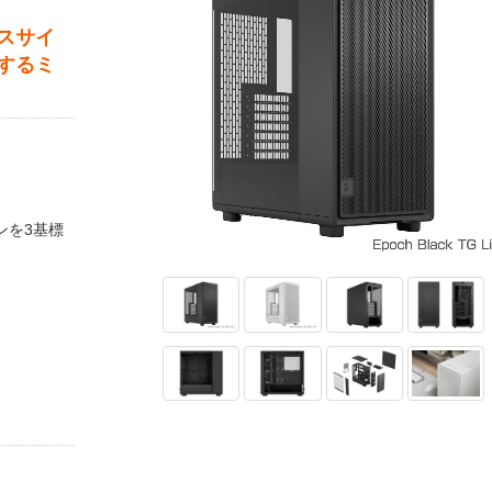
スサイ
するミ
ンを3基標