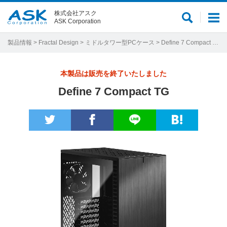
株式会社アスク
サ
メ
ASK Corporation
イ
ニ
ト
ュ
製品情報
>
Fractal Design
>
ミドルタワー型PCケース
> Define 7 Compact TG
内
ー
検
本製品は販売を終了いたしました
索
Define 7 Compact TG