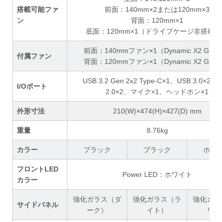
搭載可能ファ
前面：140mm×2または120mm×3
ン
背面：120mm×1
底面：120mm×1（ドライブケージ非搭載
前面：140mmファン×1（Dynamic X2 GP-1
付属ファン
背面：120mmファン×1（Dynamic X2 GP-1
USB 3.2 Gen 2x2 Type-C×1、USB 3.0×2、
I/Oポート
2.0×2、マイク×1、ヘッドホン×1
外形寸法
210(W)×474(H)×427(D) mm
重量
8.76kg
カラー
ブラック
ブラック
ホワ
フロントLED
Power LED：ホワイト
カラー
強化ガラス（ダ
強化ガラス（ラ
強化ガラ
サイドパネル
ーク）
イト）
リア