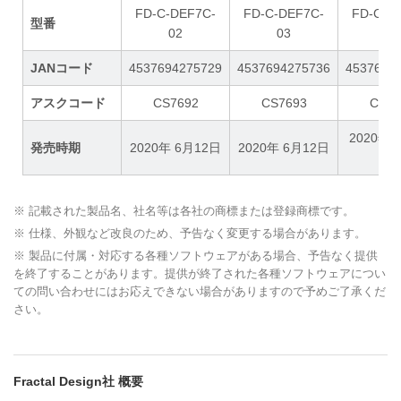
FD-C-DEF7C-
FD-C-DEF7C-
FD-C-D
型番
02
03
04
JANコード
4537694275729
4537694275736
4537694
アスクコード
CS7692
CS7693
CS78
2020年 
発売時期
2020年 6月12日
2020年 6月12日
日
※ 記載された製品名、社名等は各社の商標または登録商標です。
※ 仕様、外観など改良のため、予告なく変更する場合があります。
※ 製品に付属・対応する各種ソフトウェアがある場合、予告なく提供
を終了することがあります。提供が終了された各種ソフトウェアについ
ての問い合わせにはお応えできない場合がありますので予めご了承くだ
さい。
Fractal Design社 概要