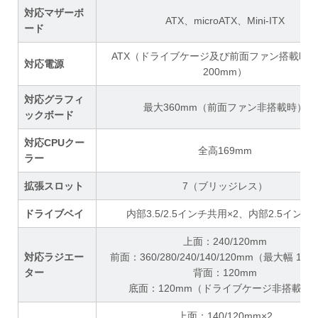
対応マザーボ
ATX、microATX、Mini-ITX
ード
ATX（ドライブケージ及び前面ファン搭載時
対応電源
200mm）
対応グラフィ
最大360mm（前面ファン非搭載時）
ックボード
対応CPUクー
全高169mm
ラー
拡張スロット
7（ブリッジレス）
ドライブベイ
内部3.5/2.5インチ共用×2、内部2.5インチ×
上面：240/120mm
対応ラジエー
前面：360/280/240/140/120mm（最大幅 14
ター
背面：120mm
底面：120mm（ドライブケージ非搭載時
上面：140/120mm×2