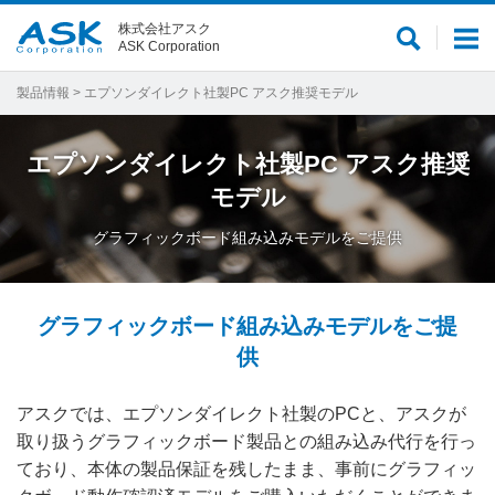
株式会社アスク
サ
メ
ASK Corporation
イ
ニ
ト
ュ
製品情報
> エプソンダイレクト社製PC アスク推奨モデル
内
ー
検
エプソンダイレクト社製PC アスク推奨
索
モデル
グラフィックボード組み込みモデルをご提供
グラフィックボード組み込みモデルをご提
供
アスクでは、エプソンダイレクト社製のPCと、アスクが
取り扱うグラフィックボード製品との組み込み代行を行っ
ており、本体の製品保証を残したまま、事前にグラフィッ