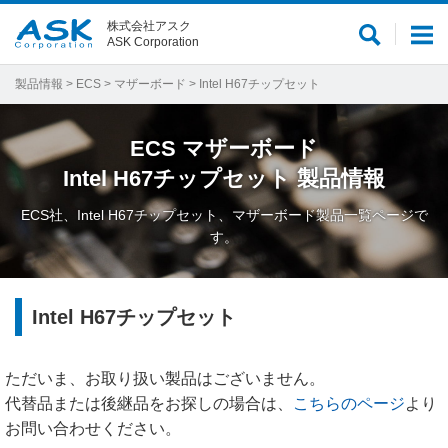
株式会社アスク
サ
メ
ASK Corporation
イ
ニ
ト
ュ
製品情報
>
ECS
>
マザーボード
> Intel H67チップセット
内
ー
検
ECS
マザーボード
索
Intel H67チップセット
製品情報
ECS社、Intel H67チップセット、マザーボード製品一覧ページで
す。
Intel H67チップセット
ただいま、お取り扱い製品はございません。
代替品または後継品をお探しの場合は、
こちらのページ
より
お問い合わせください。