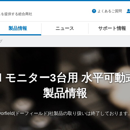
よくあるご質問
スを提供する総合商社
製品情報
ニュース
サポート情報
プ
d
モニター3台用
水平可動
製品情報
Dorfield(ドーフィールド)社製品の取り扱いは終了しております