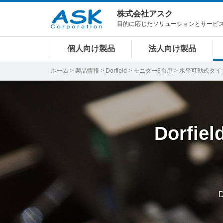
株式会社アスク
目的に応じたソリューションとサービ
個人向け製品
法人向け製品
ホーム
>
製品情報
>
Dorfield
>
モニター3台用
> 水平可動式タイ
Dorfiel