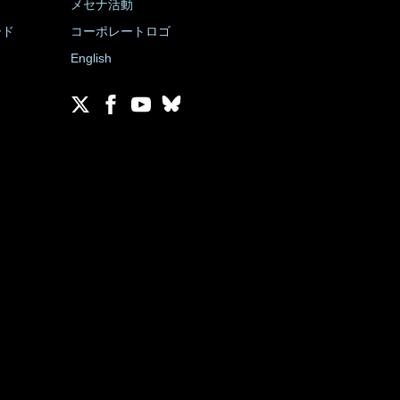
メセナ活動
ード
コーポレートロゴ
English