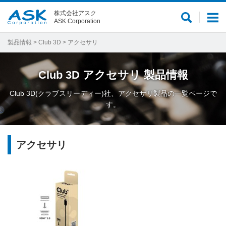
株式会社アスク
サ
メ
ASK Corporation
イ
ニ
ト
ュ
製品情報
>
Club 3D
> アクセサリ
内
ー
検
Club 3D
アクセサリ
製品情報
索
Club 3D(クラブスリーディー)社、アクセサリ製品の一覧ページで
す。
アクセサリ