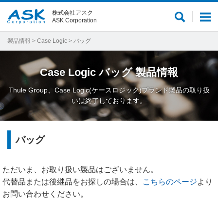
株式会社アスク
サ
メ
ASK Corporation
イ
ニ
ト
ュ
製品情報
>
Case Logic
> バッグ
内
ー
検
Case Logic
バッグ
製品情報
索
Thule Group、Case Logic(ケースロジック)ブランド製品の取り扱
いは終了しております。
バッグ
ただいま、お取り扱い製品はございません。
代替品または後継品をお探しの場合は、
こちらのページ
より
お問い合わせください。