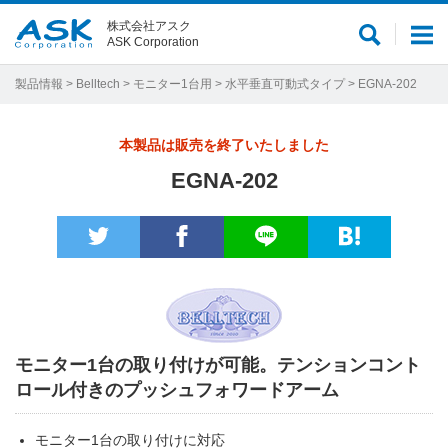
株式会社アスク
サ
メ
ASK Corporation
イ
ニ
ト
ュ
製品情報
>
Belltech
>
モニター1台用
>
水平垂直可動式タイプ
> EGNA-202
内
ー
検
本製品は販売を終了いたしました
索
EGNA-202
モニター1台の取り付けが可能。テンションコント
ロール付きのプッシュフォワードアーム
モニター1台の取り付けに対応