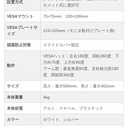
設置方式
ロメット式に選択可
VESAマウント
75×75mm、100×100mm
VESAプレートサ
115×115mm（モニタ取付けプレート側）
イズ
脱落防止対策
スライドカバー固定
VESAヘッド：左右180度、回転360度、下
方向70度、上方向90度
動作
アーム部：垂直角度80度、支柱根元部180
度、関節部360度
サイズ
高さ：最大506mm、長さ：最大462mm
本体重量
4kg
本体材質
アルミ、スチール、プラスチック
カラー
ホワイト、シルバー