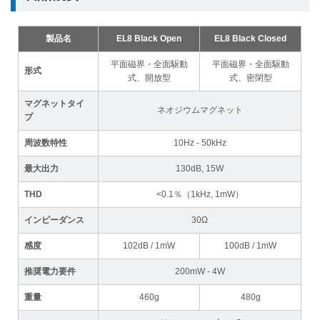
製品名
EL8 Black Open
EL8 Black Closed
平面磁界・全面駆動
平面磁界・全面駆動
形式
式、開放型
式、密閉型
マグネットタイ
ネオジウムマグネット
プ
周波数特性
10Hz - 50kHz
最大出力
130dB, 15W
THD
<0.1％（1kHz, 1mW）
インピーダンス
30Ω
感度
102dB / 1mW
100dB / 1mW
推奨電力要件
200mW - 4W
重量
460g
480g