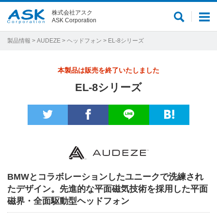
株式会社アスク
サ
メ
ASK Corporation
イ
ニ
ト
ュ
製品情報
>
AUDEZE
>
ヘッドフォン
> EL-8シリーズ
内
ー
検
本製品は販売を終了いたしました
索
EL-8シリーズ
BMWとコラボレーションしたユニークで洗練され
たデザイン。先進的な平面磁気技術を採用した平面
磁界・全面駆動型ヘッドフォン