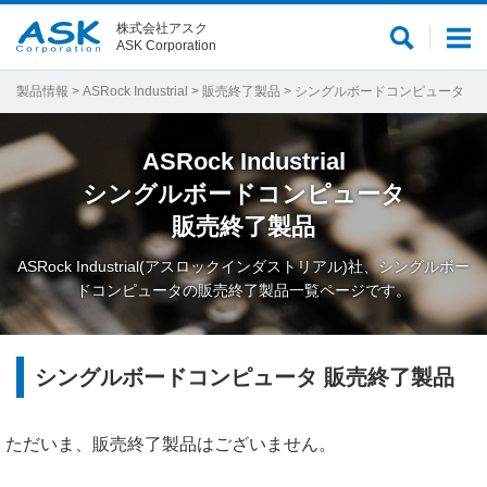
株式会社アスク
サ
メ
ASK Corporation
イ
ニ
ト
ュ
製品情報
>
ASRock Industrial
>
販売終了製品
> シングルボードコンピュータ
内
ー
検
ASRock Industrial
索
シングルボードコンピュータ
販売終了製品
ASRock Industrial(アスロックインダストリアル)社、シングルボー
ドコンピュータの販売終了製品一覧ページです。
シングルボードコンピュータ 販売終了製品
ただいま、販売終了製品はございません。