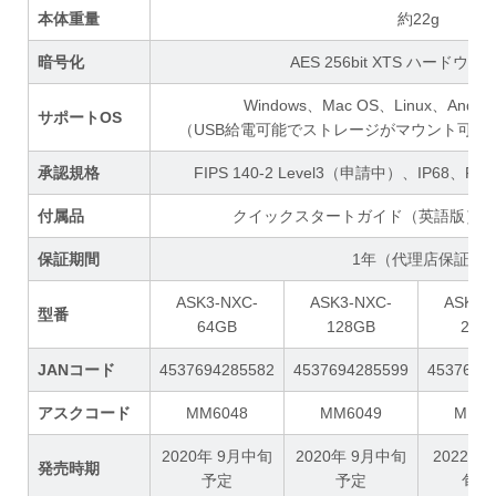
本体重量
約22g
暗号化
AES 256bit XTS ハードウ
Windows、Mac OS、Linux、Andro
サポートOS
（USB給電可能でストレージがマウント可能
承認規格
FIPS 140-2 Level3（申請中）、IP68、F
付属品
クイックスタートガイド（英語版）、
保証期間
1年（代理店保証）
ASK3-NXC-
ASK3-NXC-
ASK3-
型番
64GB
128GB
256
JANコード
4537694285582
4537694285599
4537694
アスクコード
MM6048
MM6049
MM82
2020年 9月中旬
2020年 9月中旬
2022年 
発売時期
予定
予定
旬予