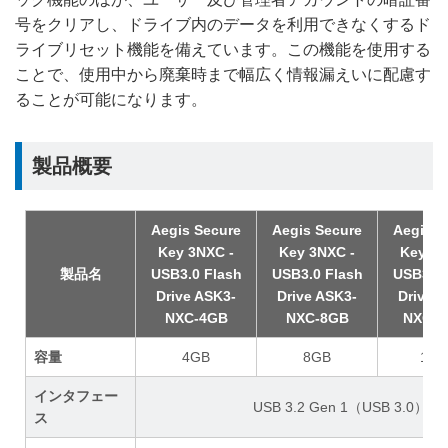
号をクリアし、ドライブ内のデータを利用できなくするド
ライブリセット機能を備えています。この機能を使用する
ことで、使用中から廃棄時まで幅広く情報漏えいに配慮す
ることが可能になります。
製品概要
Aegis Secure
Aegis Secure
Aegis S
Key 3NXC -
Key 3NXC -
Key 3N
製品名
USB3.0 Flash
USB3.0 Flash
USB3.0 
Drive ASK3-
Drive ASK3-
Drive 
NXC-4GB
NXC-8GB
NXC-1
容量
4GB
8GB
16G
インタフェー
USB 3.2 Gen 1（USB 3.0）T
ス