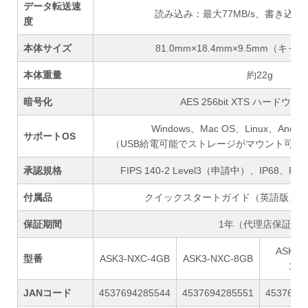
データ転送速
読み込み：最大77MB/s、書き込み：
度
本体サイズ
81.0mm×18.4mm×9.5mm（キ
本体重量
約22g
暗号化
AES 256bit XTS ハードウ
Windows、Mac OS、Linux、Andro
サポートOS
（USB給電可能でストレージがマウント可能
承認規格
FIPS 140-2 Level3（申請中）、IP68、F
付属品
クイックスタートガイド（英語版）、
保証期間
1年（代理店保証）
ASK3-
型番
ASK3-NXC-4GB
ASK3-NXC-8GB
16G
JANコード
4537694285544
4537694285551
4537694