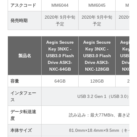
アスクコード
MM6044
MM6045
MM60
2020年 9月中旬
2020年 9月中旬
2020年
発売時期
予定
予定
予
Aegis Secure
Aegis Secure
Aegis S
Key 3NXC -
Key 3NXC -
Key 3N
製品名
USB3.0 Flash
USB3.0 Flash
USB3.0 
Drive ASK3-
Drive ASK3-
Drive 
NXC-64GB
NXC-128GB
NXC-2
容量
64GB
128GB
256
インタフェー
USB 3.2 Gen 1（USB 3.0）T
ス
データ転送速
読み込み：最大77MB/s、書き込み：
度
本体サイズ
81.0mm×18.4mm×9.5mm（キ