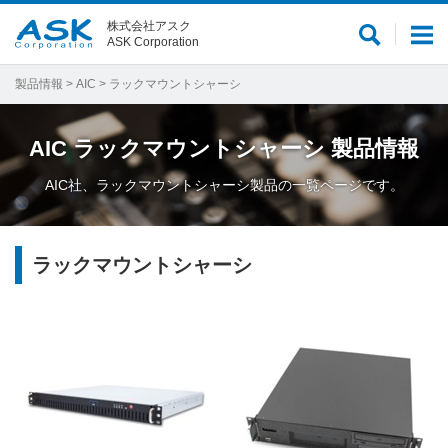
株式会社アスク
サ
メ
ASK Corporation
イ
ニ
ト
ュ
製品情報
>
AIC
> ラックマウントシャーシ
内
ー
検
AIC
ラックマウントシャーシ
製品情報
索
AIC社、ラックマウントシャーシ製品の一覧ページです。
ラックマウントシャーシ