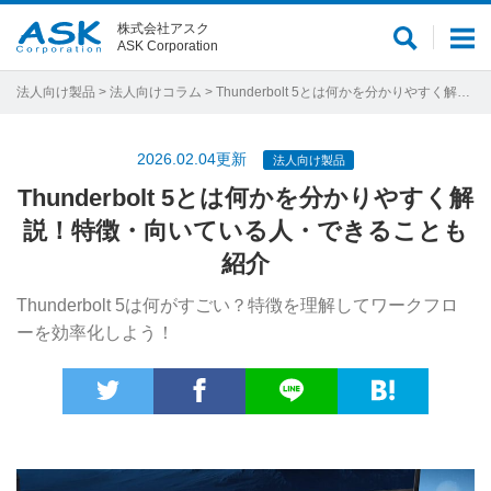
株式会社アスク
サ
メ
ASK Corporation
イ
ニ
ト
ュ
法人向け製品
>
法人向けコラム
> Thunderbolt 5とは何かを分かりやすく解説！特徴・向いている人・できることも紹介
内
ー
検
2026.02.04更新
法人向け製品
索
Thunderbolt 5とは何かを分かりやすく解
説！特徴・向いている人・できることも
紹介
Thunderbolt 5は何がすごい？特徴を理解してワークフロ
ーを効率化しよう！