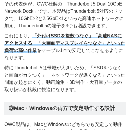
その代表例が、OWC社製の「Thunderbolt 5 Dual 10GbE
Network Dock」です。本製品はThunderbolt 5対応のドッ
クで、10GbE×2と2.5GbE×1といった高速ネットワークに
加え、Thunderbolt 5の端子を3つも増設できます。
これにより、
「外付けSSDを複数つなぐ」「高速NASに
アクセスする」「大画面ディスプレイをつなぐ」といった
負荷の高い作業
をケーブル1本で安定してこなせるように
なります。
特にThunderbolt 5は帯域が大きいため、「SSDをつなぐ
と画面がカクつく」「ネットワークが遅くなる」といった
問題が起きにくく、動画編集・3D制作・大容量データの
取り扱いが格段に快適になります。
③Mac・Windowsの両方で安定動作する設計
OWC製品は、MacとWindowsのどちらでも安定して動作