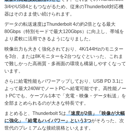
3/4やUSB4ともつながるため、従来のThunderbolt対応機
器はそのまま使い続けられます。
データの転送速度はThunderbolt 4の約2倍となる最大
80Gbps（特別モードで最大120Gbps）に向上し、帯域を
より柔軟に活用できるようになりました。
映像出力も大きく強化されており、4K/144Hzのモニター
を3台、または8Kモニターを2台つなぐといった、これま
で難しかった高画質・多画面の環境も構築しやすくなって
います。
さらに給電性能もパワーアップしており、USB PD 3.1に
よって最大240WでノートPCへ給電可能です。高性能ノー
トPCでも、ケーブル1本で「充電・映像・データ転送」を
全部まとめられるのが大きな特長です。
まとめると、Thunderbolt 5は
「速度が2倍」「映像が大幅
に強化」「給電もハイパワー」という3つ
がそろった、次
世代のプレミアムな接続規格といえます。