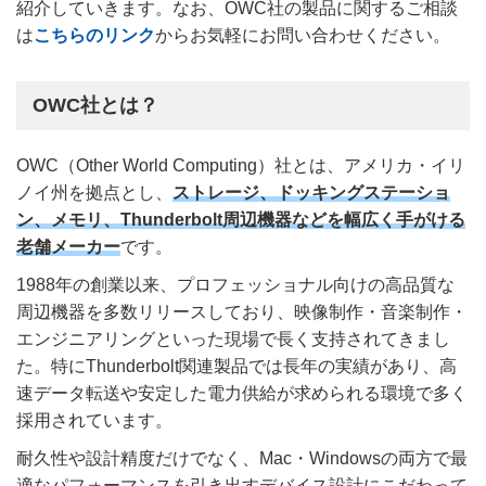
紹介していきます。なお、OWC社の製品に関するご相談
は
こちらのリンク
からお気軽にお問い合わせください。
OWC社とは？
OWC（Other World Computing）社とは、アメリカ・イリ
ノイ州を拠点とし、
ストレージ、ドッキングステーショ
ン、メモリ、Thunderbolt周辺機器などを幅広く手がける
老舗メーカー
です。
1988年の創業以来、プロフェッショナル向けの高品質な
周辺機器を多数リリースしており、映像制作・音楽制作・
エンジニアリングといった現場で長く支持されてきまし
た。特にThunderbolt関連製品では長年の実績があり、高
速データ転送や安定した電力供給が求められる環境で多く
採用されています。
耐久性や設計精度だけでなく、Mac・Windowsの両方で最
適なパフォーマンスを引き出すデバイス設計にこだわって