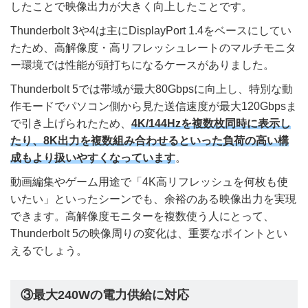
したことで映像出力が大きく向上したことです。
Thunderbolt 3や4は主にDisplayPort 1.4をベースにしてい
たため、高解像度・高リフレッシュレートのマルチモニタ
ー環境では性能が頭打ちになるケースがありました。
Thunderbolt 5では帯域が最大80Gbpsに向上し、特別な動
作モードでパソコン側から見た送信速度が最大120Gbpsま
で引き上げられたため、
4K/144Hzを複数枚同時に表示し
たり、8K出力を複数組み合わせるといった負荷の高い構
成もより扱いやすくなっています
。
動画編集やゲーム用途で「4K高リフレッシュを何枚も使
いたい」といったシーンでも、余裕のある映像出力を実現
できます。高解像度モニターを複数使う人にとって、
Thunderbolt 5の映像周りの変化は、重要なポイントとい
えるでしょう。
③最大240Wの電力供給に対応