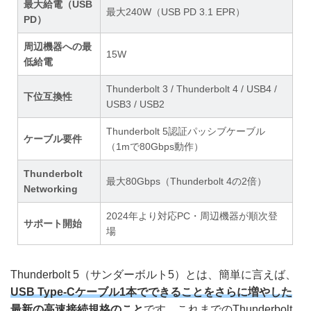
最大給電（USB
最大240W（USB PD 3.1 EPR）
PD）
周辺機器への最
15W
低給電
Thunderbolt 3 / Thunderbolt 4 / USB4 /
下位互換性
USB3 / USB2
Thunderbolt 5認証パッシブケーブル
ケーブル要件
（1mで80Gbps動作）
Thunderbolt
最大80Gbps（Thunderbolt 4の2倍）
Networking
2024年より対応PC・周辺機器が順次登
サポート開始
場
Thunderbolt 5（サンダーボルト5）とは、簡単に言えば、
USB Type-Cケーブル1本でできることをさらに増やした
最新の高速接続規格のこと
です。これまでのThunderbolt