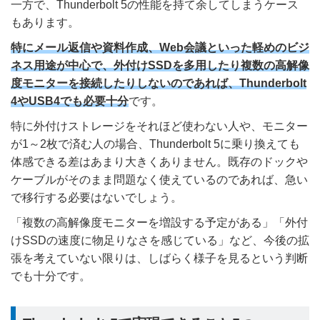
一方で、Thunderbolt 5の性能を持て余してしまうケース
もあります。
特にメール返信や資料作成、Web会議といった軽めのビジ
ネス用途が中心で、外付けSSDを多用したり複数の高解像
度モニターを接続したりしないのであれば、Thunderbolt
4やUSB4でも必要十分
です。
特に外付けストレージをそれほど使わない人や、モニター
が1～2枚で済む人の場合、Thunderbolt 5に乗り換えても
体感できる差はあまり大きくありません。既存のドックや
ケーブルがそのまま問題なく使えているのであれば、急い
で移行する必要はないでしょう。
「複数の高解像度モニターを増設する予定がある」「外付
けSSDの速度に物足りなさを感じている」など、今後の拡
張を考えていない限りは、しばらく様子を見るという判断
でも十分です。