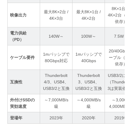
8K×1台 or
最大8K×2台 /
最大8K×1台 /
映像出力
4K×2台（実
4K×3台
4K×2台
依存）
電力供給
140W～
100W～
7.5W～
（PD）
20/40Gbps
1mパッシブで
1mパッシブで
ケーブル要件
ーブル（実
80Gbps対応
40Gbps
依存）
Thunderbolt
Thunderbolt
USB3/2に互
互換性
4/3、USB4、
3、USB4、
（Thunderbo
USB3/2と互換
USB3/2と互換
3は実装依存
外付けSSDの
～7,000MB/s
～4,000MB/s
～3,000～
実効速度
級
級
4,000MB/s
登場年
2023年
2020年
2019年