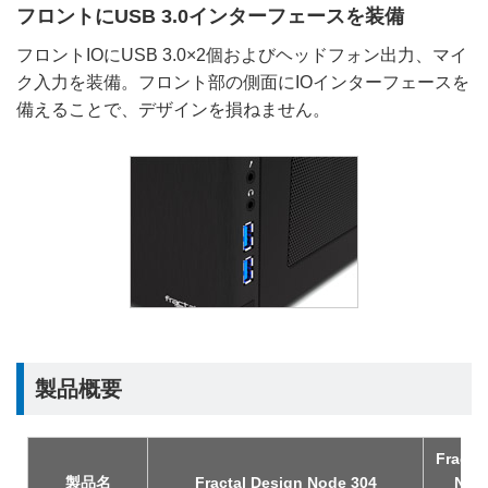
フロントにUSB 3.0インターフェースを装備
フロントIOにUSB 3.0×2個およびヘッドフォン出力、マイ
ク入力を装備。フロント部の側面にIOインターフェースを
備えることで、デザインを損ねません。
製品概要
Fracta
製品名
Fractal Design Node 304
Nod