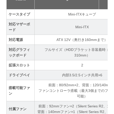
Wh
ケースタイプ
Mini-ITXキューブ
対応マザーボ
Mini-ITX
ード
対応電源
ATX 12V（奥行き160mmまで）
対応グラフィ
フルサイズ（HDDブラケット非装着時：奥
ックボード
310mm）
拡張スロット
2
ドライブベイ
内部3.5/2.5インチ共用×6
前面：80/92mm×2、背面：120/140mm×
搭載可能ファ
ファンコントローラ搭載（最大3個までのファ
ン
可能）
前面：92mmファン×2（Silent Series R2、1,3
付属ファン
背面：140mmファン×1（Silent Series R2、1,0