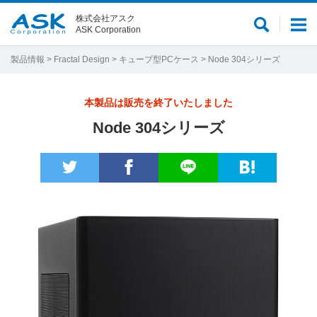
株式会社アスク
サ
メ
ASK Corporation
イ
ニ
ト
ュ
製品情報
>
Fractal Design
>
キューブ型PCケース
> Node 304シリーズ
内
ー
検
本製品は販売を終了いたしました
索
Node 304シリーズ