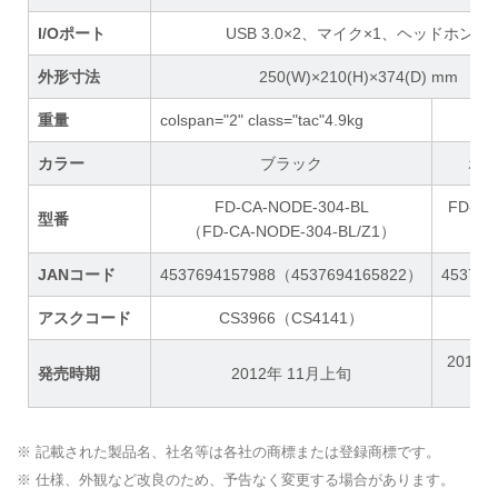
I/Oポート
USB 3.0×2、マイク×1、ヘッドホン×1
外形寸法
250(W)×210(H)×374(D) mm
重量
colspan="2" class="tac"4.9kg
カラー
ブラック
ホ
FD-CA-NODE-304-BL
FD-CA
型番
（FD-CA-NODE-304-BL/Z1）
30
JANコード
4537694157988（4537694165822）
453769
アスクコード
CS3966（CS4141）
CS
2013
発売時期
2012年 11月上旬
※ 記載された製品名、社名等は各社の商標または登録商標です。
※ 仕様、外観など改良のため、予告なく変更する場合があります。